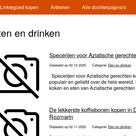
Linktegoed kopen
Artikelen
Alle dochterpagina's
ten en drinken
Specerijen voor Aziatische gerech
Geplaatst op 02-12-2025
Categorie:
Eten en drinken
Specerijen voor Aziatische gerechten k
populair en geliefd over de hele wereld
koken en eten van Aziatische gerechten t
De lekkerste koffiebonen kopen in 
Rozmarin
Geplaatst op 02-11-2025
Categorie:
Eten en drinken