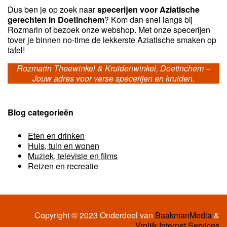
Dus ben je op zoek naar
specerijen voor Aziatische
gerechten in Doetinchem
? Kom dan snel langs bij
Rozmarin of bezoek onze webshop. Met onze specerijen
tover je binnen no-time de lekkerste Aziatische smaken op
tafel!
Rozmarin Theewinkel & Kruidenwinkel, Doetinchem –
Jouw adres voor verse specerijen en kruiden.
Blog categorieën
Eten en drinken
Huis, tuin en wonen
Muziek, televisie en films
Reizen en recreatie
Copyright © 2023 Onderdeel van
BaakmanMedia
&
Vrolijk Internet Services