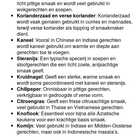
licht pittige smaak en wordt veel gebruikt in
wokgerechten en soepen.
Korianderzaad en verse koriander
: Korianderzaad
wordt vaak gemalen gebruikt in curries en marinades,
terwijl verse koriander als topping of smaakmaker
dient.
Kaneel
: Vooral in Chinese en Indiase gerechten
wordt kaneel gebruikt om warmte en diepte aan
gerechten toe te voegen.
Steranijs
: Een typische specerij in soepen en
stoofgerechten die een licht zoete, anijsachtige
smaak geeft.
Kruidnagel
: Geeft een sterke, warme smaak en
wordt soms gecombineerd met kaneel en steranijs.
Chilipeper
: Onmisbaar in pittige gerechten,
verkrijgbaar in gedroogde of verse vorm.
Citroengras
: Geeft een frisse citrusachtige smaak,
veel gebruikt in Thaise en Vietnamese gerechten.
Knoflook
: Essentieel voor bijna alle Aziatische
keukens voor een krachtige basis smaak.
Komijn
: Veel gebruikt in Indiase en Midden-Oosterse
gerechten, maar ook in Indonesische masala’s.