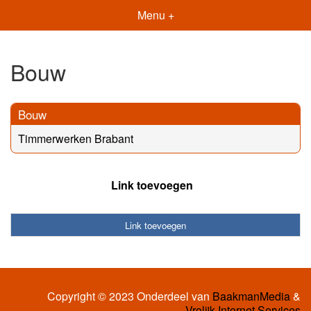
Menu +
Bouw
Bouw
Timmerwerken Brabant
Link toevoegen
Link toevoegen
Copyright © 2023 Onderdeel van
BaakmanMedia
&
Vrolijk Internet Services