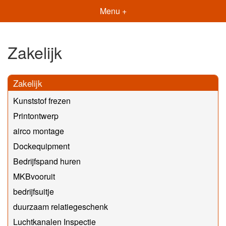
Menu +
Zakelijk
Zakelijk
Kunststof frezen
Printontwerp
airco montage
Dockequipment
Bedrijfspand huren
MKBvooruit
bedrijfsuitje
duurzaam relatiegeschenk
Luchtkanalen Inspectie